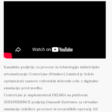
Kanadsko podjetje za procese in tehnologijo industrijske
avtomatizacije CenterLine (Windsor) Limited je želelo
optimizirati zasnove robotskih delovnih celic z digitalno
simulacijo pred uvedbo.
CenterLine je implementiral DELMIA na platformi
3DEXPERIENCE podjetja Dassault Systèmes za virtualno
simulacijo izdelkov, procesov in tovarniških operacij. Od