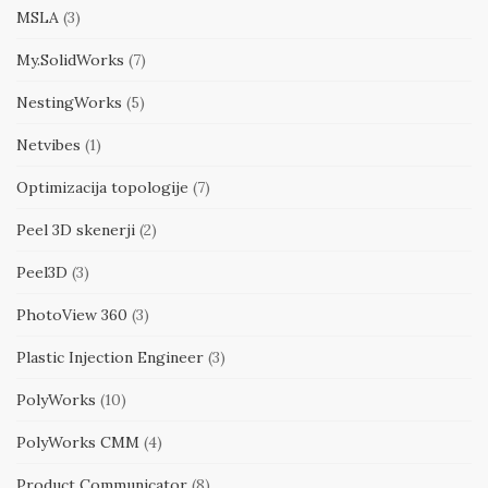
MSLA
(3)
My.SolidWorks
(7)
NestingWorks
(5)
Netvibes
(1)
Optimizacija topologije
(7)
Peel 3D skenerji
(2)
Peel3D
(3)
PhotoView 360
(3)
Plastic Injection Engineer
(3)
PolyWorks
(10)
PolyWorks CMM
(4)
Product Communicator
(8)