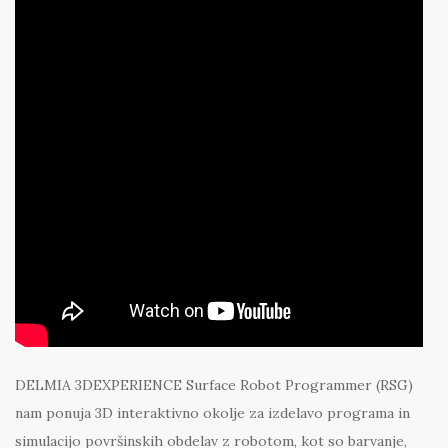
DELMIA 3DEXPERIENCE Surface Robot Programmer (RSG)
nam ponuja 3D interaktivno okolje za izdelavo programa in
simulacijo površinskih obdelav z robotom, kot so barvanje,