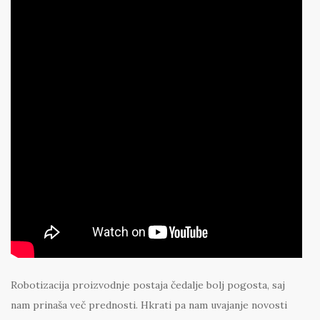
Robotizacija proizvodnje postaja čedalje bolj pogosta, saj
nam prinaša več prednosti. Hkrati pa nam uvajanje novosti