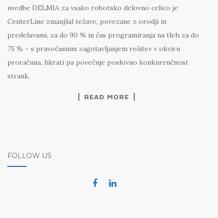
uvedbe DELMIA za vsako robotsko delovno celico je
CenterLine zmanjšal težave, povezane z orodji in
predelavami, za do 90 % in čas programiranja na tleh za do
75 % – s pravočasnim zagotavljanjem rešitev v okviru
proračuna, hkrati pa povečuje poslovno konkurenčnost
strank.
READ MORE
FOLLOW US