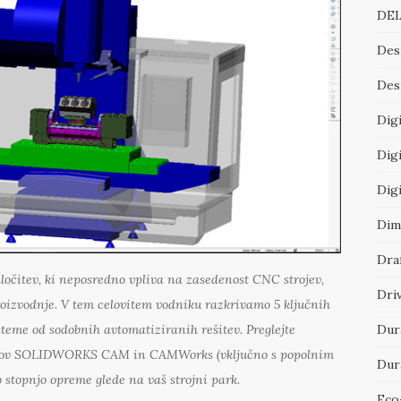
DEL
Des
Desi
Digi
Digi
Dig
Dim
Dra
očitev, ki neposredno vpliva na zasedenost CNC strojev,
Dri
oizvodnje. V tem celovitem vodniku razkrivamo 5 ključnih
Dur
steme od sodobnih avtomatiziranih rešitev. Preglejte
ketov SOLIDWORKS CAM in CAMWorks (vključno s popolnim
Dur
stopnjo opreme glede na vaš strojni park.
Eco