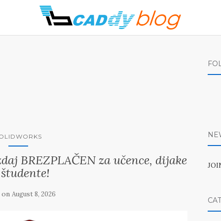
FO
NE
OLIDWORKS
daj BREZPLAČEN za učence, dijake
JO
 študente!
 on
August 8, 2026
CA