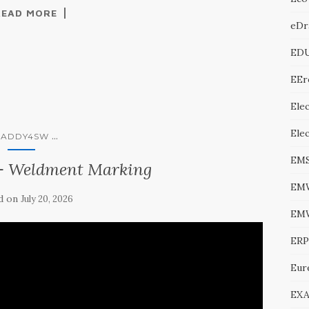
READ MORE
eDr
ED
EEr
Elec
Ele
...
CADDY4SW
EM
 Weldment Marking
EM
d on
July 20, 2026
EM
ERP
Eur
EXA