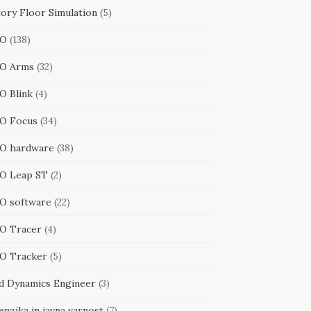
tory Floor Simulation
(5)
RO
(138)
O Arms
(32)
O Blink
(4)
O Focus
(34)
O hardware
(38)
O Leap ST
(2)
O software
(22)
O Tracer
(4)
O Tracker
(5)
id Dynamics Engineer
(3)
nzika in javna varnost
(7)