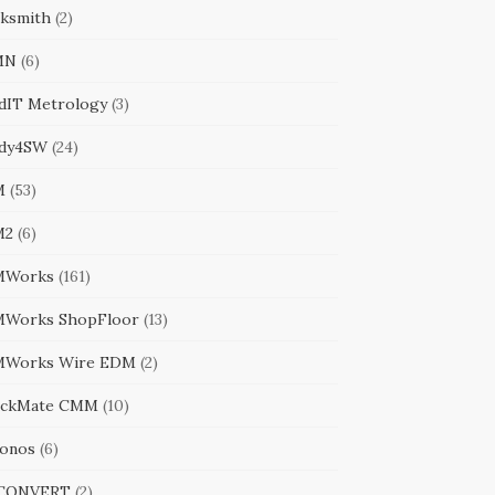
cksmith
(2)
MN
(6)
ldIT Metrology
(3)
dy4SW
(24)
M
(53)
M2
(6)
MWorks
(161)
Works ShopFloor
(13)
Works Wire EDM
(2)
ckMate CMM
(10)
onos
(6)
iCONVERT
(2)