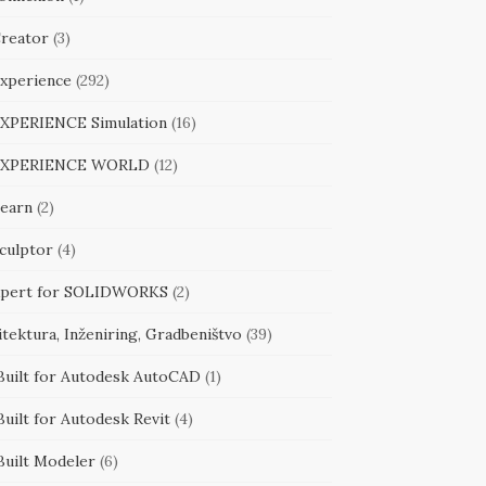
reator
(3)
xperience
(292)
XPERIENCE Simulation
(16)
EXPERIENCE WORLD
(12)
earn
(2)
culptor
(4)
pert for SOLIDWORKS
(2)
tektura, Inženiring, Gradbeništvo
(39)
Built for Autodesk AutoCAD
(1)
uilt for Autodesk Revit
(4)
Built Modeler
(6)