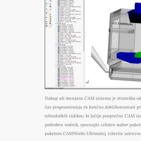
Nakup ali menjava CAM sistema je strateška odl
čas programiranja in končno dobičkonosnost pr
tehnoloških vidikov, ki ločijo povprečne CAM si
podroben vodnik, spoznajte celoten nabor pa
paketom CAMWorks Ultimate), izberite ustrezno 