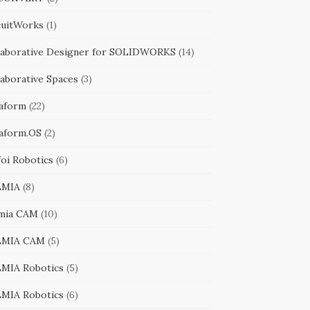
cuitWorks
(1)
laborative Designer for SOLIDWORKS
(14)
laborative Spaces
(3)
aform
(22)
aform.OS
(2)
foi Robotics
(6)
LMIA
(8)
mia CAM
(10)
LMIA CAM
(5)
MIA Robotics
(5)
MIA Robotics
(6)