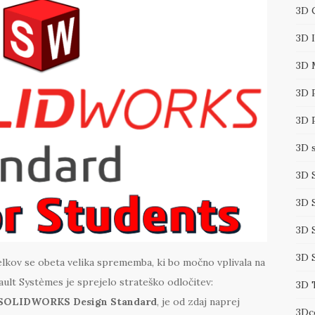
3D 
3D 
3D 
3D 
3D 
3D 
3D 
3D 
3D 
3D 
delkov se obeta velika sprememba, ki bo močno vplivala na
ault Systèmes je sprejelo strateško odločitev:
3D 
SOLIDWORKS Design Standard
, je od zdaj naprej
3Dc