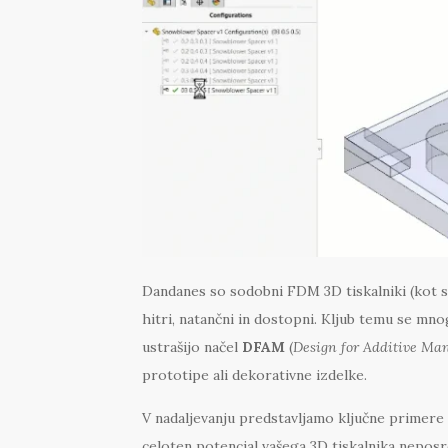
Dandanes so sodobni FDM 3D tiskalniki (kot s
hitri, natančni in dostopni. Kljub temu se mn
ustrašijo načel
DFAM
(
Design for Additive Ma
prototipe ali dekorativne izdelke.
V nadaljevanju predstavljamo ključne primere i
celoten potencial vašega 3D tiskalnika nep