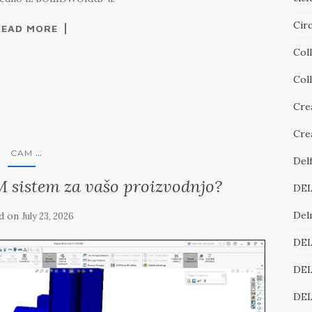
Cir
READ MORE
Col
Col
Cre
Cre
...
CAM
Del
M sistem za vašo proizvodnjo?
DE
Del
d on
July 23, 2026
DE
DEL
DEL