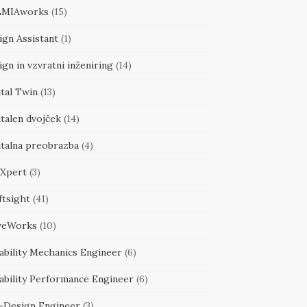
MIAworks
(15)
ign Assistant
(1)
gn in vzvratni inženiring
(14)
tal Twin
(13)
talen dvojček
(14)
italna preobrazba
(4)
Xpert
(3)
ftsight
(41)
veWorks
(10)
ability Mechanics Engineer
(6)
ability Performance Engineer
(6)
-Design Engineer
(3)