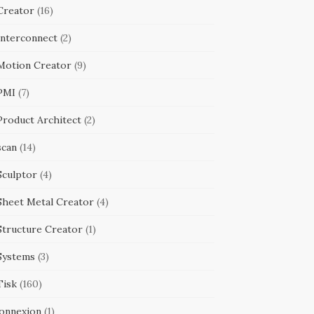
Creator
(16)
Interconnect
(2)
Motion Creator
(9)
PMI
(7)
Product Architect
(2)
scan
(14)
Sculptor
(4)
Sheet Metal Creator
(4)
Structure Creator
(1)
Systems
(3)
Tisk
(160)
onnexion
(1)