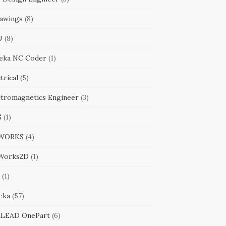
awings
(8)
U
(8)
eka NC Coder
(1)
trical
(5)
ctromagnetics Engineer
(3)
S
(1)
WORKS
(4)
Works2D
(1)
(1)
eka
(57)
LEAD OnePart
(6)