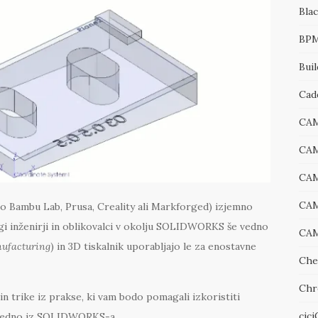
Bla
BP
Bui
Cad
CA
CA
CA
CAM
o Bambu Lab, Prusa, Creality ali Markforged) izjemno
ogi inženirji in oblikovalci v okolju SOLIDWORKS še vedno
CAM
nufacturing
) in 3D tiskalnik uporabljajo le za enostavne
Che
Chr
n trike iz prakse, ki vam bodo pomagali izkoristiti
cic
osredno iz SOLIDWORKS-a.