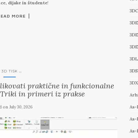
e, dijake in študente
!
3DC
READ MORE
3DE
3DE
3D
3DL
...
3DS
3D TISK
3DX
kovati praktične in funkcionalne
 Triki in primeri iz prakse
Arhi
d on
As-
July 30, 2026
As-B
As-