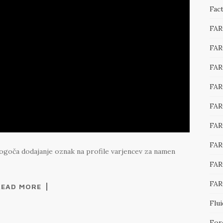
Fac
FA
FAR
FAR
FAR
FAR
FAR
FAR
oča dodajanje oznak na profile varjencev za namen
FAR
FAR
READ MORE
Flu
Fore