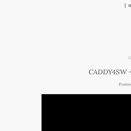
CADDY4SW –
Poste