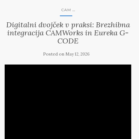
...
CAM
Digitalni dvojček v praksi: Brezhibna
integracija CAMWorks in Eureka G-
CODE
Posted on
May 12, 2026