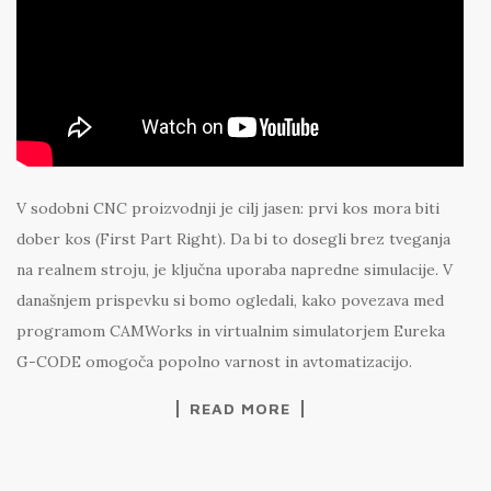
V sodobni CNC proizvodnji je cilj jasen: prvi kos mora biti
dober kos (First Part Right). Da bi to dosegli brez tveganja
na realnem stroju, je ključna uporaba napredne simulacije. V
današnjem prispevku si bomo ogledali, kako povezava med
programom CAMWorks in virtualnim simulatorjem Eureka
G-CODE omogoča popolno varnost in avtomatizacijo.
READ MORE