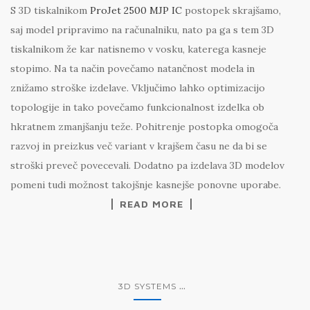
S 3D tiskalnikom
ProJet 2500 MJP IC
postopek skrajšamo,
saj model pripravimo na računalniku, nato pa ga s tem 3D
tiskalnikom že kar natisnemo v vosku, katerega kasneje
stopimo. Na ta način povečamo natančnost modela in
znižamo stroške izdelave. Vključimo lahko optimizacijo
topologije in tako povečamo funkcionalnost izdelka ob
hkratnem zmanjšanju teže. Pohitrenje postopka omogoča
razvoj in preizkus več variant v krajšem času ne da bi se
stroški preveč povecevali. Dodatno pa izdelava 3D modelov
pomeni tudi možnost takojšnje kasnejše ponovne uporabe.
READ MORE
...
3D SYSTEMS