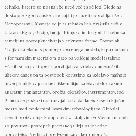
tehnika, katero so poznali že pred več tisoč leti. Glede na
dostopne zgodovinske vire naj bi jo začeli uporabljati že v
Mezopotamiji. Kasneje se je ta tehnika litja razširila tudi v
takratni Egipt, Grčijo, Indijo, Kitajsko in drugod. Ta tehnika
temelji na postopku vlivanja v enkratne forme. Formo ali
školjko izdelamo s pomočjo voščenega modela, ki ga obdamo
s formarskim materialom, nato pa voščeni model iztalimo.
Včasih so ta postopek uporabljali za izdelavo umetniških
ulitkov, danes pa ta postopek koristimo za izdelavo majhnih
in večjih ulitkov pri umetniškem litju, izdelavi delov raznih
aparatur, implantantov, orožja, okraskov, instrumentov, ipd.
Princip se je skozi cas razvijal, tako da danes zaseda ključno
mesto med modernimi livarskimi tehnologijami. Globalni
trendi proizvodnje komponent z iztaljivimi voščenimi modeli
so pozitivni, postopek preciznega litja pa je vedno
pogostejši. Prednjači predvsem zato, ker omogoča