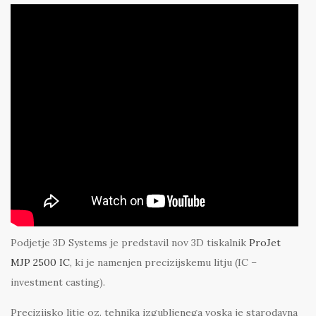
Podjetje 3D Systems je predstavil nov 3D tiskalnik
ProJet
MJP 2500 IC
, ki je namenjen precizijskemu litju (IC –
investment casting).
Precizijsko litje oz. tehnika izgubljenega voska je starodavna