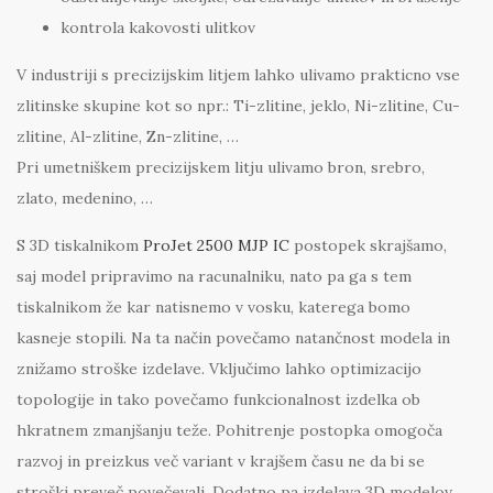
kontrola kakovosti ulitkov
V industriji s precizijskim litjem lahko ulivamo prakticno vse
zlitinske skupine kot so npr.: Ti-zlitine, jeklo, Ni-zlitine, Cu-
zlitine, Al-zlitine, Zn-zlitine, …
Pri umetniškem precizijskem litju ulivamo bron, srebro,
zlato, medenino, …
S 3D tiskalnikom
ProJet 2500 MJP IC
postopek skrajšamo,
saj model pripravimo na racunalniku, nato pa ga s tem
tiskalnikom že kar natisnemo v vosku, katerega bomo
kasneje stopili. Na ta način povečamo natančnost modela in
znižamo stroške izdelave. Vključimo lahko optimizacijo
topologije in tako povečamo funkcionalnost izdelka ob
hkratnem zmanjšanju teže. Pohitrenje postopka omogoča
razvoj in preizkus več variant v krajšem času ne da bi se
stroški preveč povečevali. Dodatno pa izdelava 3D modelov