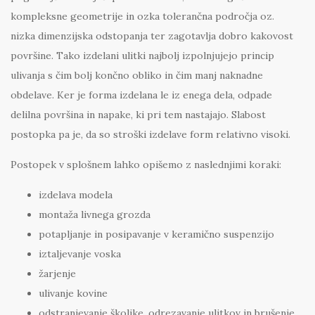
kompleksne geometrije in ozka tolerančna področja oz.
nizka dimenzijska odstopanja ter zagotavlja dobro kakovost
površine. Tako izdelani ulitki najbolj izpolnjujejo princip
ulivanja s čim bolj končno obliko in čim manj naknadne
obdelave. Ker je forma izdelana le iz enega dela, odpade
delilna površina in napake, ki pri tem nastajajo. Slabost
postopka pa je, da so stroški izdelave form relativno visoki.
Postopek v splošnem lahko opišemo z naslednjimi koraki:
izdelava modela
montaža livnega grozda
potapljanje in posipavanje v keramično suspenzijo
iztaljevanje voska
žarjenje
ulivanje kovine
odstranjevanje školjke, odrezavanje ulitkov in brušenje