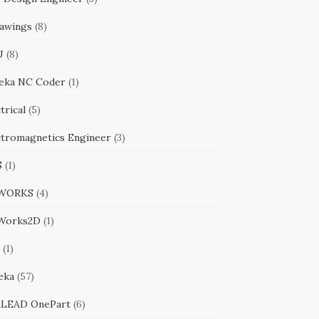
awings
(8)
U
(8)
eka NC Coder
(1)
trical
(5)
ctromagnetics Engineer
(3)
S
(1)
WORKS
(4)
Works2D
(1)
(1)
eka
(57)
LEAD OnePart
(6)