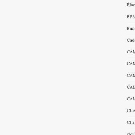
Bla
BP
Bui
Cad
CA
CA
CA
CAM
CAM
Che
Chr
cic