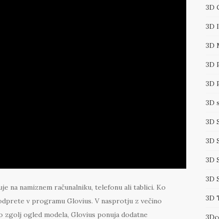
3D 
3D 
3D 
3D 
3D 
3D 
3D 
3D 
3D 
3D 
je na namiznem računalniku, telefonu ali tablici. Ko
3D 
dprete v programu Glovius. V nasprotju z večino
 zgolj ogled modela, Glovius ponuja dodatne
3Dc