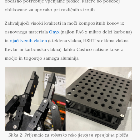
občasno potrebuje vpenjalne plošče, katere so posebej
oblikovane za uporabo pri različnih strojih.
Zahvaljujoči visoki kvaliteti in moči kompozitnih kosov iz
osnovnega materiala
Onyx
(najlon PA6 z mikro delci karbona)
in
ojačitvenih vlaken
(steklena vlakna, HSHT steklena vlakna,
Kevlar in karbonska vlakna), lahko Cashco natisne kose z
močjo in togostjo samega aluminija.
Slika 2: Prijemalo za robotsko roko (levo) in vpenjalna plošča