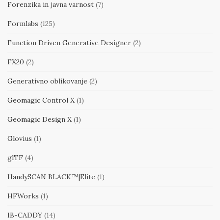
Forenzika in javna varnost
(7)
Formlabs
(125)
Function Driven Generative Designer
(2)
FX20
(2)
Generativno oblikovanje
(2)
Geomagic Control X
(1)
Geomagic Design X
(1)
Glovius
(1)
glTF
(4)
HandySCAN BLACK™|Elite
(1)
HFWorks
(1)
IB-CADDY
(14)