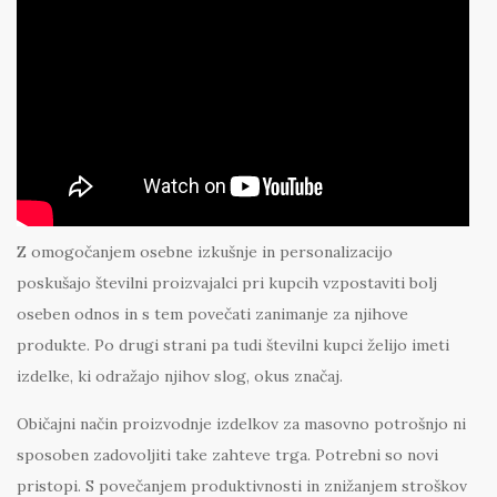
Z omogočanjem osebne izkušnje in personalizacijo
poskušajo številni proizvajalci pri kupcih vzpostaviti bolj
oseben odnos in s tem povečati zanimanje za njihove
produkte. Po drugi strani pa tudi številni kupci želijo imeti
izdelke, ki odražajo njihov slog, okus značaj.
Običajni način proizvodnje izdelkov za masovno potrošnjo ni
sposoben zadovoljiti take zahteve trga. Potrebni so novi
pristopi. S povečanjem produktivnosti in znižanjem stroškov