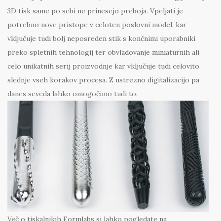
3D tisk same po sebi ne prinesejo preboja. Vpeljati je
potrebno nove pristope v celoten poslovni model, kar
vključuje tudi bolj neposreden stik s končnimi uporabniki
preko spletnih tehnologij ter obvladovanje miniaturnih ali
celo unikatnih serij proizvodnje kar vključuje tudi celovito
slednje vseh korakov procesa. Z ustrezno digitalizacijo pa
danes seveda lahko omogočimo tudi to.
Več o tiskalnikih Formlabs si lahko pogledate na