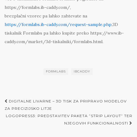
https://formlabs.ib-caddy.com/,
brezplačni vzorec pa lahko zahtevate na
https://formlabs.ib-caddy.com/request-sample.php
,3D
tiskalnik Formlabs pa lahko kupite preko https://www.ib-
caddy.com/market/3d-tiskalniki/formlabs.html.
FORMLABS
IBCADDY
Post
DIGITALNE LIVARNE – 3D TISK ZA PRIPRAVO MODELOV
navigation
ZA PRECIZIJSKO LITJE
LOGOPRESS3: PREDSTAVITEV PAKETA ”STRIP LAYOUT” TER
NJEGOVIH FUNKCIONALNOSTI