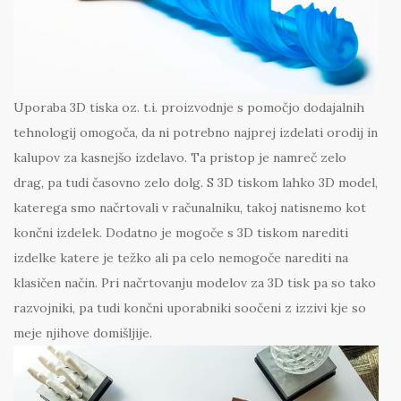
Uporaba 3D tiska oz. t.i. proizvodnje s pomočjo dodajalnih
tehnologij omogoča, da ni potrebno najprej izdelati orodij in
kalupov za kasnejšo izdelavo. Ta pristop je namreč zelo
drag, pa tudi časovno zelo dolg. S 3D tiskom lahko 3D model,
katerega smo načrtovali v računalniku, takoj natisnemo kot
končni izdelek. Dodatno je mogoče s 3D tiskom narediti
izdelke katere je težko ali pa celo nemogoče narediti na
klasičen način. Pri načrtovanju modelov za 3D tisk pa so tako
razvojniki, pa tudi končni uporabniki soočeni z izzivi kje so
meje njihove domišljije.