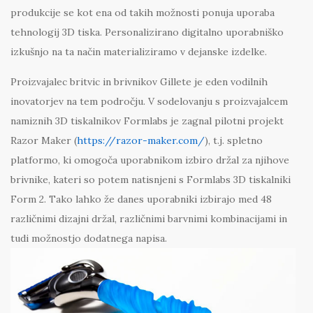
produkcije se kot ena od takih možnosti ponuja uporaba
tehnologij 3D tiska. Personalizirano digitalno uporabniško
izkušnjo na ta način materializiramo v dejanske izdelke.
Proizvajalec britvic in brivnikov Gillete je eden vodilnih
inovatorjev na tem področju. V sodelovanju s proizvajalcem
namiznih 3D tiskalnikov Formlabs je zagnal pilotni projekt
Razor Maker (
https://razor-maker.com/
), t.j. spletno
platformo, ki omogoča uporabnikom izbiro držal za njihove
brivnike, kateri so potem natisnjeni s Formlabs 3D tiskalniki
Form 2. Tako lahko že danes uporabniki izbirajo med 48
različnimi dizajni držal, različnimi barvnimi kombinacijami in
tudi možnostjo dodatnega napisa.