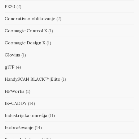
FX20
(2)
Generativno oblikovanje
(2)
Geomagic Control X
(1)
Geomagic Design X
(1)
Glovius
(1)
glTF
(4)
HandySCAN BLACK™|Elite
(1)
HFWorks
(1)
IB-CADDY
(14)
Industrijska omrežja
(11)
Izobraževanje
(14)