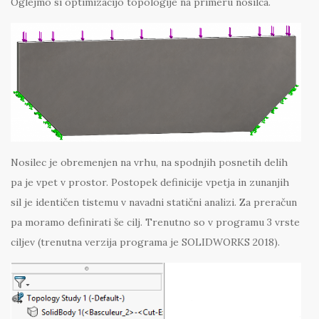
Oglejmo si optimizacijo topologije na primeru nosilca.
Nosilec je obremenjen na vrhu, na spodnjih posnetih delih
pa je vpet v prostor. Postopek definicije vpetja in zunanjih
sil je identičen tistemu v navadni statični analizi. Za preračun
pa moramo definirati še cilj. Trenutno so v programu 3 vrste
ciljev (trenutna verzija programa je SOLIDWORKS 2018).