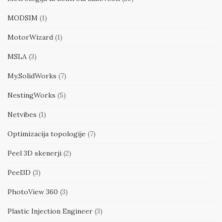
MODSIM
(1)
MotorWizard
(1)
MSLA
(3)
My.SolidWorks
(7)
NestingWorks
(5)
Netvibes
(1)
Optimizacija topologije
(7)
Peel 3D skenerji
(2)
Peel3D
(3)
PhotoView 360
(3)
Plastic Injection Engineer
(3)