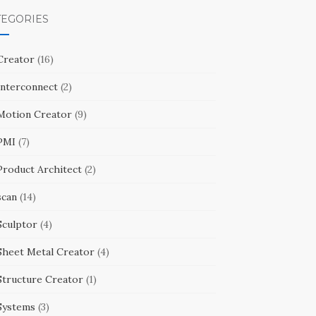
TEGORIES
Creator
(16)
Interconnect
(2)
Motion Creator
(9)
PMI
(7)
Product Architect
(2)
scan
(14)
Sculptor
(4)
Sheet Metal Creator
(4)
Structure Creator
(1)
Systems
(3)