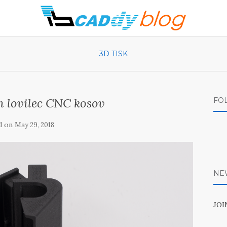
3D TISK
n lovilec CNC kosov
FO
d on
May 29, 2018
NE
JO