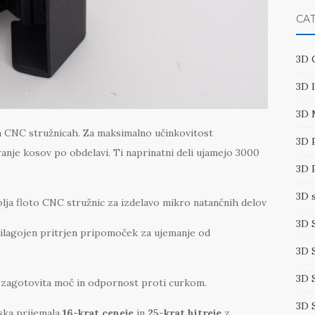
CA
3D 
3D 
3D 
na CNC stružnicah. Za maksimalno učinkovitost
3D 
ranje kosov po obdelavi. Ti naprinatni deli ujamejo 3000
3D 
3D 
ja floto CNC stružnic za izdelavo mikro natančnih delov
3D 
ilagojen pritrjen pripomoček za ujemanje od
3D 
3D 
 zagotovita moč in odpornost proti curkom.
3D 
ska prijemala
16-krat ceneje
in
25-krat hitreje
z