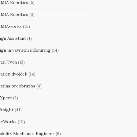
MIA Robotics
(5)
MIA Robotics
(6)
MIAworks
(15)
ign Assistant
(1)
gn in vzvratni inženiring
(14)
tal Twin
(13)
talen dvojček
(14)
italna preobrazba
(4)
Xpert
(3)
ftsight
(41)
veWorks
(10)
ability Mechanics Engineer
(6)