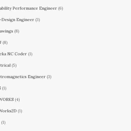
ability Performance Engineer
(6)
-Design Engineer
(3)
awings
(8)
U
(8)
eka NC Coder
(1)
trical
(5)
ctromagnetics Engineer
(3)
S
(1)
WORKS
(4)
Works2D
(1)
(1)