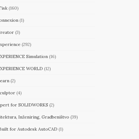
Tisk
(160)
onnexion
(1)
reator
(3)
xperience
(292)
XPERIENCE Simulation
(16)
EXPERIENCE WORLD
(12)
earn
(2)
culptor
(4)
pert for SOLIDWORKS
(2)
tektura, Inženiring, Gradbeništvo
(39)
Built for Autodesk AutoCAD
(1)