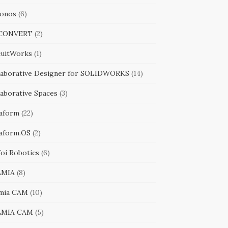
onos
(6)
iCONVERT
(2)
cuitWorks
(1)
laborative Designer for SOLIDWORKS
(14)
laborative Spaces
(3)
aform
(22)
aform.OS
(2)
foi Robotics
(6)
LMIA
(8)
mia CAM
(10)
LMIA CAM
(5)