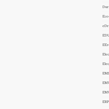
Dur
Eco
eDr
ED
EEr
Elec
Ele
EM
EM
EM
ERP