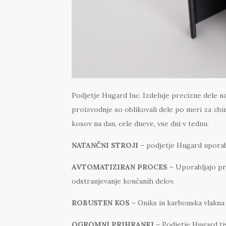
Podjetje Hugard Inc. Izdeluje precizne dele 
proizvodnje so oblikovali dele po meri za zbi
kosov na dan, cele dneve, vse dni v tednu.
NATANČNI STROJI
– podjetje Hugard uporabl
AVTOMATIZIRAN PROCES
– Uporabljajo pr
odstranjevanje končanih delov.
ROBUSTEN KOS
– Oniks in karbonska vlakna
OGROMNI PRIHRANKI
– Podjetje Hugard ti