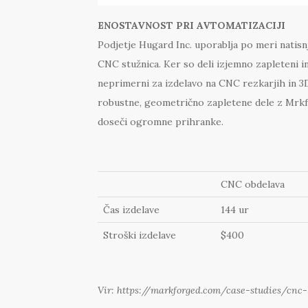
ENOSTAVNOST PRI AVTOMATIZACIJI
Podjetje Hugard Inc. uporablja po meri natisnj
CNC stužnica. Ker so deli izjemno zapleteni i
neprimerni za izdelavo na CNC rezkarjih in 3D
robustne, geometrično zapletene dele z Mrkf
doseči ogromne prihranke.
CNC obdelava
Čas izdelave
144 ur
Stroški izdelave
$400
Vir: https://markforged.com/case-studies/cnc-