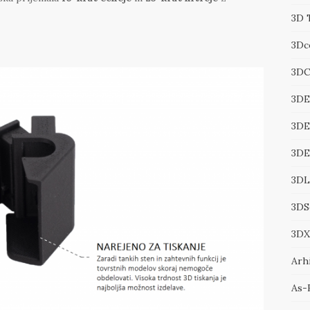
3D 
3Dc
3DC
3DE
3DE
3D
3DL
3DS
3DX
Arhi
As-