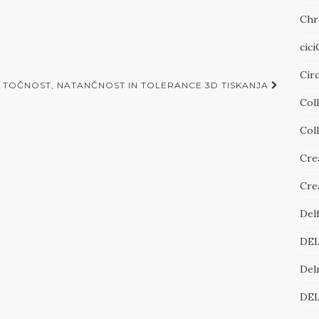
Chr
cic
Cir
TOČNOST, NATANČNOST IN TOLERANCE 3D TISKANJA
Col
Col
Cre
Cre
Del
DE
Del
DE