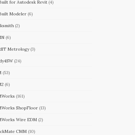
uilt for Autodesk Revit
(4)
Built Modeler
(6)
cksmith
(2)
MN
(6)
ldIT Metrology
(3)
dy4SW
(24)
M
(53)
M2
(6)
MWorks
(161)
Works ShopFloor
(13)
Works Wire EDM
(2)
ckMate CMM
(10)