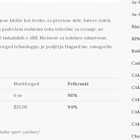
As-B
As-
ene klešče kot lovilec za precizne dele, katere izdela
Bla
n podvrženi stalnemu toku tekočine za rezanje, so
 tiskalnikih z ABS. Možnost za izdelavo edinstvene,
BP
orged tehnologijo, je podjetju Hugard inc. omogočilo
Bui
Cad
CA
Markforged
Prihranki
CA
6 ur
96%
CA
$25,06
94%
CAM
CAM
lathe-part-catcher/
Che