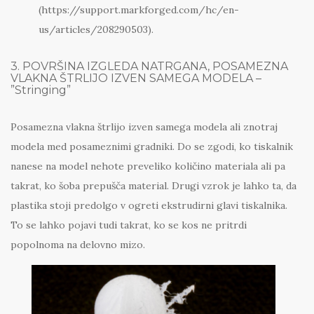
(https://support.markforged.com/hc/en-
us/articles/208290503).
3. POVRŠINA IZGLEDA NATRGANA, POSAMEZNA
VLAKNA ŠTRLIJO IZVEN SAMEGA MODELA –
”Stringing”
Posamezna vlakna štrlijo izven samega modela ali znotraj
modela med posameznimi gradniki. Do se zgodi, ko tiskalnik
nanese na model nehote preveliko količino materiala ali pa
takrat, ko šoba prepušča material. Drugi vzrok je lahko ta, da
plastika stoji predolgo v ogreti ekstrudirni glavi tiskalnika.
To se lahko pojavi tudi takrat, ko se kos ne pritrdi
popolnoma na delovno mizo.