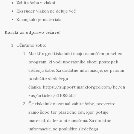
Zabita šoba z vlakni
Eksruder vlaken ne deluje več
Zmanjkalo je materiala
Koraki za odpravo težave:
Očistimo šobo:
Markforged tiskalniki imajo nameščen poseben
program, ki vodi uporabnike skozi postopek
čiščenja šobe. Za dodatne informacije, se prosim
poslužite sledečega
članka: https://support.markforged.com/hc/en
-us/articles/211083503
Če tiskalnik ni zaznal zabite šobe, preverite
samo šobo ter plastično cev, kjer potuje
material, da le-ta ni zamašena. Za dodatne
informacije, se poslužite sledečega