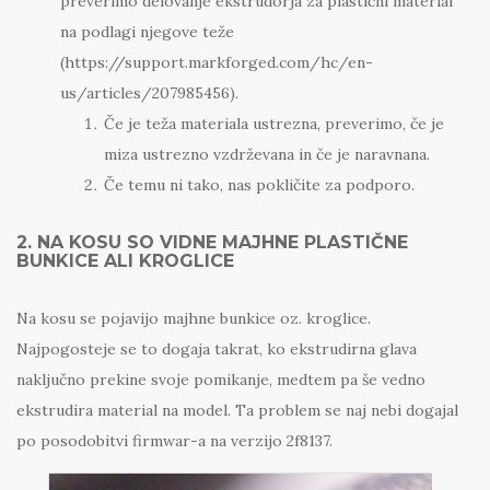
preverimo delovanje ekstrudorja za plastični material
na podlagi njegove teže
(https://support.markforged.com/hc/en-
us/articles/207985456).
Če je teža materiala ustrezna, preverimo, če je
miza ustrezno vzdrževana in če je naravnana.
Če temu ni tako, nas pokličite za podporo.
2. NA KOSU SO VIDNE MAJHNE PLASTIČNE
BUNKICE ALI KROGLICE
Na kosu se pojavijo majhne bunkice oz. kroglice.
Najpogosteje se to dogaja takrat, ko ekstrudirna glava
naključno prekine svoje pomikanje, medtem pa še vedno
ekstrudira material na model. Ta problem se naj nebi dogajal
po posodobitvi firmwar-a na verzijo 2f8137.