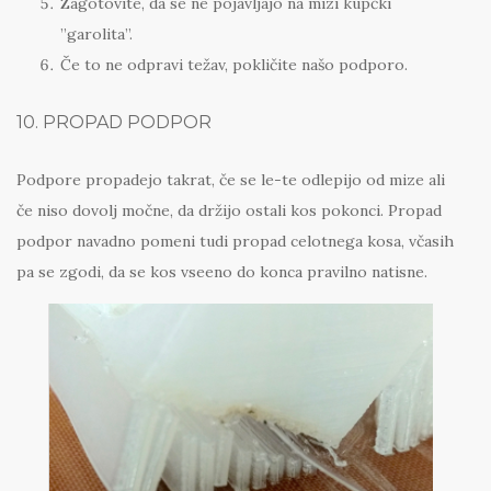
Zagotovite, da se ne pojavljajo na mizi kupčki
”garolita”.
Če to ne odpravi težav, pokličite našo podporo.
10. PROPAD PODPOR
Podpore propadejo takrat, če se le-te odlepijo od mize ali
če niso dovolj močne, da držijo ostali kos pokonci. Propad
podpor navadno pomeni tudi propad celotnega kosa, včasih
pa se zgodi, da se kos vseeno do konca pravilno natisne.