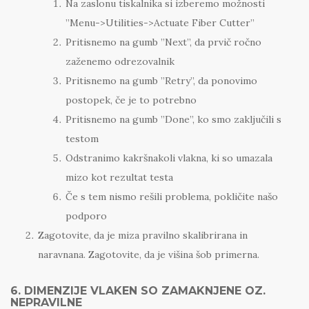
Na zaslonu tiskalnika si izberemo možnosti
”Menu->Utilities->Actuate Fiber Cutter”
Pritisnemo na gumb ”Next”, da prvič ročno
zaženemo odrezovalnik
Pritisnemo na gumb ”Retry”, da ponovimo
postopek, če je to potrebno
Pritisnemo na gumb ”Done”, ko smo zaključili s
testom
Odstranimo kakršnakoli vlakna, ki so umazala
mizo kot rezultat testa
Če s tem nismo rešili problema, pokličite našo
podporo
Zagotovite, da je miza pravilno skalibrirana in
naravnana. Zagotovite, da je višina šob primerna.
6. DIMENZIJE VLAKEN SO ZAMAKNJENE OZ.
NEPRAVILNE