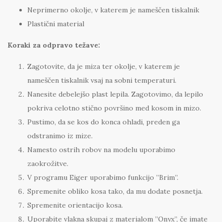
Neprimerno okolje, v katerem je nameščen tiskalnik
Plastični material
Koraki za odpravo težave:
Zagotovite, da je miza ter okolje, v katerem je
nameščen tiskalnik vsaj na sobni temperaturi.
Nanesite debelejšo plast lepila. Zagotovimo, da lepilo
pokriva celotno stično površino med kosom in mizo.
Pustimo, da se kos do konca ohladi, preden ga
odstranimo iz mize.
Namesto ostrih robov na modelu uporabimo
zaokrožitve.
V programu Eiger uporabimo funkcijo ”Brim”.
Spremenite obliko kosa tako, da mu dodate posnetja.
Spremenite orientacijo kosa.
Uporabite vlakna skupaj z materialom ”Onyx”, če imate