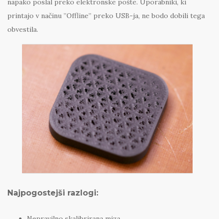
napako poslal preko elektronske pošte. Uporabniki, ki
printajo v načinu ”Offline” preko USB-ja, ne bodo dobili tega
obvestila.
Najpogostejši razlogi:
Nepravilno skalibrirana miza