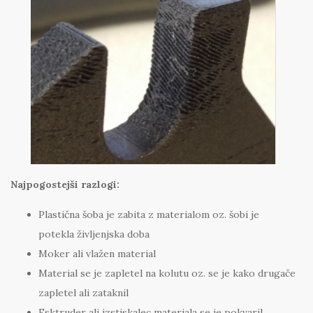
Najpogostejši razlogi:
Plastična šoba je zabita z materialom oz. šobi je
potekla življenjska doba
Moker ali vlažen material
Material se je zapletel na kolutu oz. se je kako drugače
zapletel ali zataknil
Esktruder ali izstiskalec materiala se je pokvaril