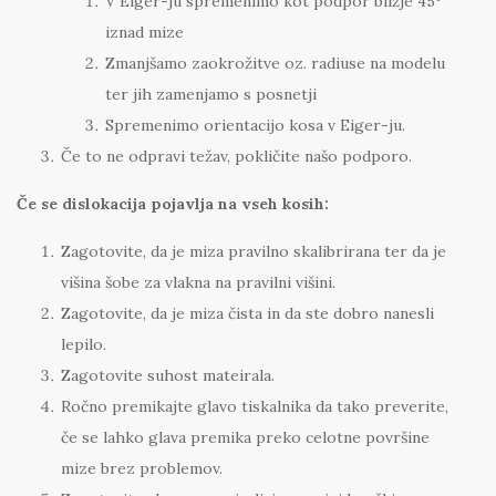
V Eiger-ju spremenimo kot podpor bližje 45°
iznad mize
Zmanjšamo zaokrožitve oz. radiuse na modelu
ter jih zamenjamo s posnetji
Spremenimo orientacijo kosa v Eiger-ju.
Če to ne odpravi težav, pokličite našo podporo.
Če se dislokacija pojavlja na vseh kosih:
Zagotovite, da je miza pravilno skalibrirana ter da je
višina šobe za vlakna na pravilni višini.
Zagotovite, da je miza čista in da ste dobro nanesli
lepilo.
Zagotovite suhost mateirala.
Ročno premikajte glavo tiskalnika da tako preverite,
če se lahko glava premika preko celotne površine
mize brez problemov.