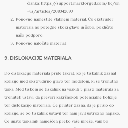
članka: https://support.markforged.com/hc/en
-us/articles/208342693
Ponovno namestite vlakneni material. Če ekstruder
materiala ne potegne skozi glavo in šobo, pokličite
našo podporo.
Ponovno naložite material.
9. DISLOKACIJE MATERIALA
Do dislokacije materiala pride takrat, ko je tiskalnik zaznal
kolizijo med ekstrudirno glavo ter modelom, ki se trenutno
tiska. Med tiskom se tiskalnik na vsakih 5 plasti mateirala za
trenutek ustavi, da preveri kakršnekoli potencialne kolizije
ter dislokacijo materiala. Če printer zazna, da je prišlo do
kolizije, se bo tiskalnik ustavil ter nam javil ustrezno napako.
Če imate tiskalnik nameščen preko vaše mreže, vam bo