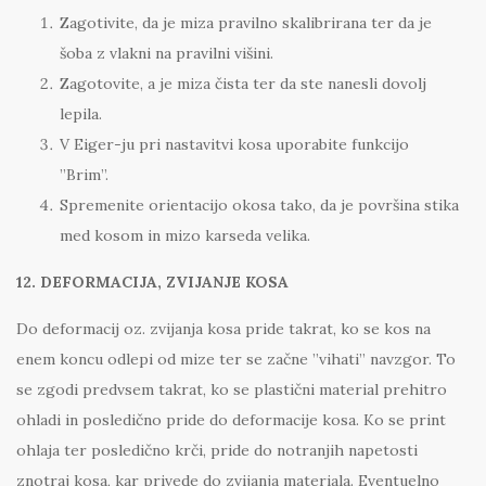
Zagotivite, da je miza pravilno skalibrirana ter da je
šoba z vlakni na pravilni višini.
Zagotovite, a je miza čista ter da ste nanesli dovolj
lepila.
V Eiger-ju pri nastavitvi kosa uporabite funkcijo
”Brim”.
Spremenite orientacijo okosa tako, da je površina stika
med kosom in mizo karseda velika.
12. DEFORMACIJA, ZVIJANJE KOSA
Do deformacij oz. zvijanja kosa pride takrat, ko se kos na
enem koncu odlepi od mize ter se začne ”vihati” navzgor. To
se zgodi predvsem takrat, ko se plastični material prehitro
ohladi in posledično pride do deformacije kosa. Ko se print
ohlaja ter posledično krči, pride do notranjih napetosti
znotraj kosa, kar privede do zvijanja materiala. Eventuelno