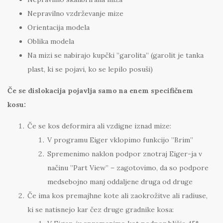
Nepravilno vzdrževanje mize
Orientacija modela
Oblika modela
Na mizi se nabirajo kupčki ”garolita” (garolit je tanka
plast, ki se pojavi, ko se lepilo posuši)
Če se dislokacija pojavlja samo na enem specifičnem
kosu:
Če se kos deformira ali vzdigne iznad mize:
V programu Eiger vklopimo funkcijo ”Brim”
Spremenimo naklon podpor znotraj Eiger-ja v
načinu ”Part View” – zagotovimo, da so podpore
medsebojno manj oddaljene druga od druge
Če ima kos premajhne kote ali zaokrožitve ali radiuse,
ki se natisnejo kar čez druge gradnike kosa: