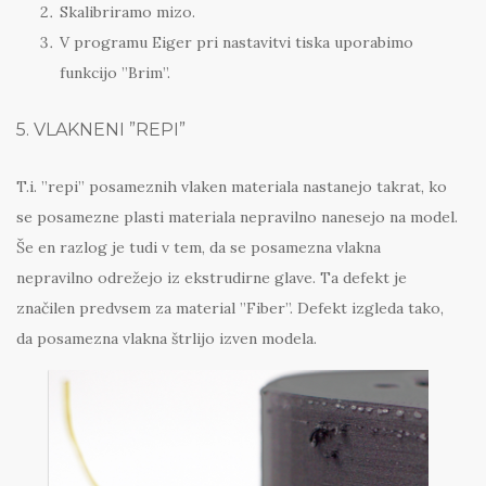
Skalibriramo mizo.
V programu Eiger pri nastavitvi tiska uporabimo
funkcijo ”Brim”.
5. VLAKNENI ”REPI”
T.i. ”repi” posameznih vlaken materiala nastanejo takrat, ko
se posamezne plasti materiala nepravilno nanesejo na model.
Še en razlog je tudi v tem, da se posamezna vlakna
nepravilno odrežejo iz ekstrudirne glave. Ta defekt je
značilen predvsem za material ”Fiber”. Defekt izgleda tako,
da posamezna vlakna štrlijo izven modela.