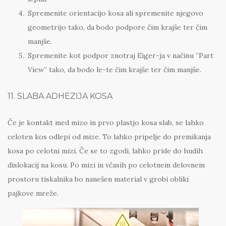
Spremenite orientacijo kosa ali spremenite njegovo
geometrijo tako, da bodo podpore čim krajše ter čim
manjše.
Spremenite kot podpor znotraj Eiger-ja v načinu ”Part
View” tako, da bodo le-te čim krajše ter čim manjše.
11. SLABA ADHEZIJA KOSA
Če je kontakt med mizo in prvo plastjo kosa slab, se lahko
celoten kos odlepi od mize. To lahko pripelje do premikanja
kosa po celotni mizi. Če se to zgodi, lahko pride do hudih
dislokacij na kosu. Po mizi in včasih po celotnem delovnem
prostoru tiskalnika bo nanešen material v grobi obliki
pajkove mreže.