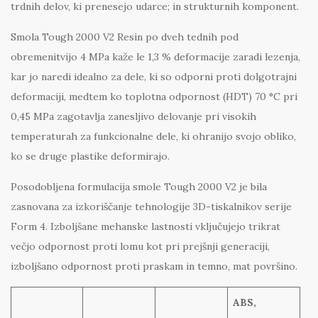
trdnih delov, ki prenesejo udarce; in strukturnih komponent.
Smola Tough 2000 V2 Resin po dveh tednih pod
obremenitvijo 4 MPa kaže le 1,3 % deformacije zaradi lezenja,
kar jo naredi idealno za dele, ki so odporni proti dolgotrajni
deformaciji, medtem ko toplotna odpornost (HDT) 70 °C pri
0,45 MPa zagotavlja zanesljivo delovanje pri visokih
temperaturah za funkcionalne dele, ki ohranijo svojo obliko,
ko se druge plastike deformirajo.
Posodobljena formulacija smole Tough 2000 V2 je bila
zasnovana za izkoriščanje tehnologije 3D-tiskalnikov serije
Form 4. Izboljšane mehanske lastnosti vključujejo trikrat
večjo odpornost proti lomu kot pri prejšnji generaciji,
izboljšano odpornost proti praskam in temno, mat površino.
ABS,