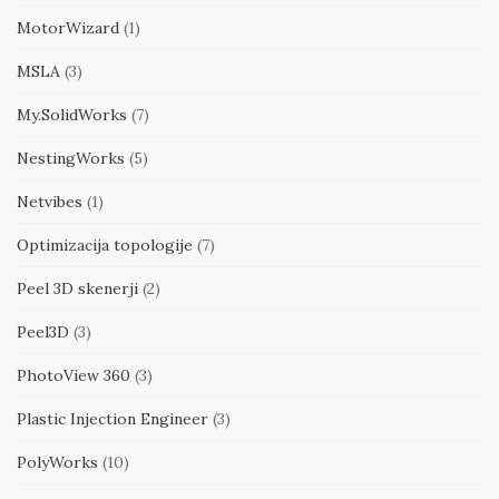
MotorWizard
(1)
MSLA
(3)
My.SolidWorks
(7)
NestingWorks
(5)
Netvibes
(1)
Optimizacija topologije
(7)
Peel 3D skenerji
(2)
Peel3D
(3)
PhotoView 360
(3)
Plastic Injection Engineer
(3)
PolyWorks
(10)