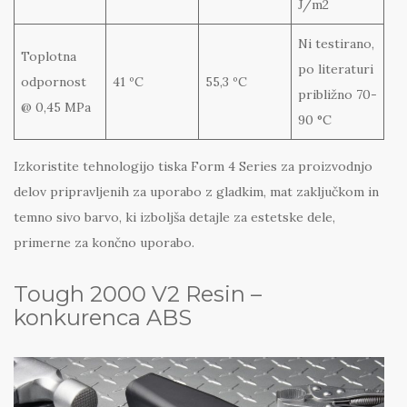
J/m2
Ni testirano,
Toplotna
po literaturi
odpornost
41 ºC
55,3 ºC
približno 70-
@ 0,45 MPa
90 °C
Izkoristite tehnologijo tiska Form 4 Series za proizvodnjo
delov pripravljenih za uporabo z gladkim, mat zaključkom in
temno sivo barvo, ki izboljša detajle za estetske dele,
primerne za končno uporabo.
Tough 2000 V2 Resin –
konkurenca ABS