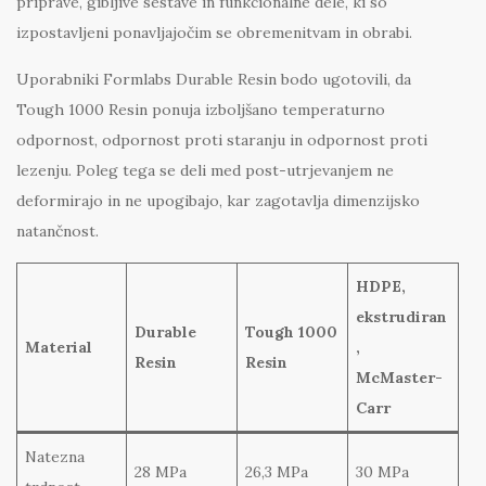
priprave, gibljive sestave in funkcionalne dele, ki so
izpostavljeni ponavljajočim se obremenitvam in obrabi.
Uporabniki Formlabs Durable Resin bodo ugotovili, da
Tough 1000 Resin ponuja izboljšano temperaturno
odpornost, odpornost proti staranju in odpornost proti
lezenju. Poleg tega se deli med post-utrjevanjem ne
deformirajo in ne upogibajo, kar zagotavlja dimenzijsko
natančnost.
HDPE,
ekstrudiran
Durable
Tough 1000
Material
,
Resin
Resin
McMaster-
Carr
Natezna
28 MPa
26,3 MPa
30 MPa