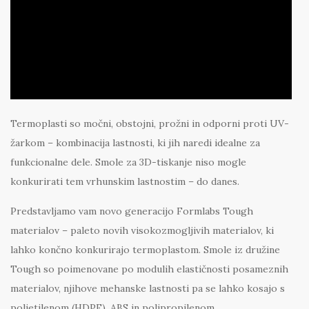
Termoplasti so močni, obstojni, prožni in odporni proti UV-
žarkom – kombinacija lastnosti, ki jih naredi idealne za
funkcionalne dele. Smole za 3D-tiskanje niso mogle
konkurirati tem vrhunskim lastnostim – do danes.
Predstavljamo vam novo generacijo Formlabs Tough
materialov – paleto novih visokozmogljivih materialov, ki
lahko končno konkurirajo termoplastom. Smole iz družine
Tough so poimenovane po modulih elastičnosti posameznih
materialov, njihove mehanske lastnosti pa se lahko kosajo s
polietilenom (HDPE), ABS in polipropilenom.