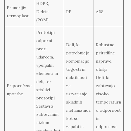
HDPE,
Primerljiv
Delrin
PP
ABS
termoplast
(POM)
Prototipi
odporni
Deli, ki
Robustne
proti
potrebujejo
pritrdilne
udarcem,
kombinacijo
naprave,
vpenjalni
togosti in
ohišja
elementi in
duktilnosti
Deli, ki
deli, ter
Priporočene
za
zahtevajo
stisljivi
uporabe
ustvarjanje
visoko
prototipi
skladnih
temperaturn
Sestavi z
mehanizmov,
o odpornost
zahtevanim
kot so
in
nizkim
zapahi in
odpornost
trenjem, kot