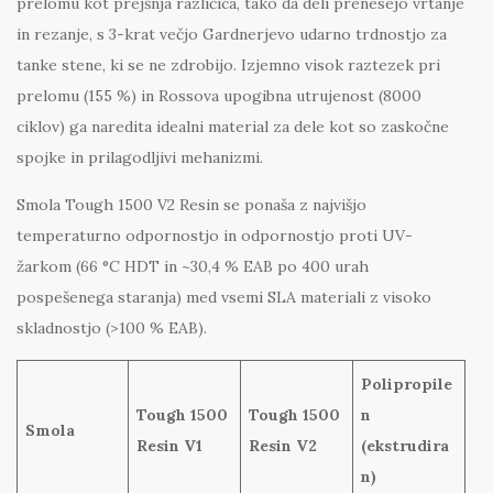
prelomu kot prejšnja različica, tako da deli prenesejo vrtanje
in rezanje, s 3-krat večjo Gardnerjevo udarno trdnostjo za
tanke stene, ki se ne zdrobijo. Izjemno visok raztezek pri
prelomu (155 %) in Rossova upogibna utrujenost (8000
ciklov) ga naredita idealni material za dele kot so zaskočne
spojke in prilagodljivi mehanizmi.
Smola Tough 1500 V2 Resin se ponaša z najvišjo
temperaturno odpornostjo in odpornostjo proti UV-
žarkom (66 °C HDT in ~30,4 % EAB po 400 urah
pospešenega staranja) med vsemi SLA materiali z visoko
skladnostjo (>100 % EAB).
Polipropile
Tough 1500
Tough 1500
n
Smola
Resin V1
Resin V2
(ekstrudira
n)