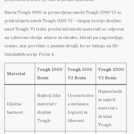
Smola Tough 1000 in prenovljena smola Tough 2000 V2 se
pridružujeta smoli Tough 1500 V2 – skupaj tvorijo družino
smol Tough. Ti trdni, prožni inženirski materiali so odporni
na zahtevna okolja, udarce in obrabo, hkrati pa zagotavljajo
temno, mat površino z jasnimi detajli, ko se tiskajo na 3D-
tiskalnikih serije Form 4.
Tough 1000
Tough 1500
Tough 2000
Material
Resin
V2 Resin
V2 Resin
Najmočnejši
Najbolj žilav
Uravnotežen
in najtrši
Ključna
material v
a mešanica
material v
lastnost
družini
togosti in
družini
Tough
žilavosti
Tough