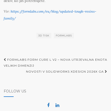
delov, ko jih potrebujete.
Vir:
https://formlabs.com/eu/blog/updated-tough-resins-
family/
3D TISK
FORMLABS
Post
FORMLABS FORM CURE L V2 – NOVA UTRJEVALNA ENOTA
navigation
VELIKIH DIMENZIJ
NOVOSTI V SOLIDWORKS XDESIGN 2026X GA
FOLLOW US