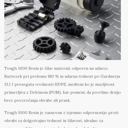
Tough 1000 Resin je žilav material, odporen na udarce.
Raztezek pri prelomu 180 % in udarna trdnost po Gardnerju
13,1 J presegata vrednosti HDPE, medtem ko je mazljivost
primerljiva z Delrinom (POM), kar pomeni, da površine drsijo
brez povzročanja obrabe ali prask.
Tough 1000 Resin je zasnovan z izjemno odpornostjo proti
obrabi za dolgotrajno trdnost in žilavost, idealno za