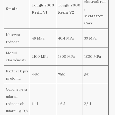
ekstrudiran
Tough 2000
Tough 2000
Smola
,
Resin V1
Resin V2
McMaster-
Carr
Natezna
46 MPa
40,4 MPa
39 MPa
trdnost
Modul
2100 MPa
1800 MPa
1800 MPa
elastičnosti
Raztezek pri
44%
79%
8%
prelomu
Gardnerjeva
udarna
trdnost ob
1,1 J
1,6 J
2,3 J
udarcu @ 0,8