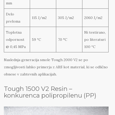
mm
Delo
115 J/m2
305 J/m2
2060 J/m2
preloma
Toplotna
Ni testirano,
odpornost
59 ºC
70 °C
po literaturi
@ 0,45 MPa
100 ºC
Naslednja generacija smole Tough 2000 V2 se po
zmogljivosti lahko primerja z ABS kot material, ki se odlično
obnese v zahtevnih aplikacijah.
Tough 1500 V2 Resin –
konkurenca polipropilenu (PP)