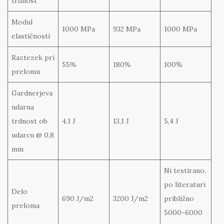
trdnost
Modul
1000 MPa
932 MPa
1000 MPa
elastičnosti
Raztezek pri
55%
180%
100%
prelomu
Gardnerjeva
udarna
trdnost ob
4,1 J
13,1 J
5,4 J
udarcu @ 0,8
mm
Ni testirano,
po literaturi
Delo
690 J/m2
3200 J/m2
približno
preloma
5000-6000