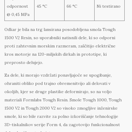
odpornost
45 °C
66 °C
Ni testirano
@ 0,45 MPa
Odkar je bila na trg lansirana posodobljena smola Tough
1500 V2 Resin, so uporabniki natisnili dele, ki so odporni
proti zahtevnim morskim razmeram, zaščitijo električne
kros motorje na 120-miljskih dirkah in prototipe, ki
preprosto delujejo.
Za dele, ki morajo vzdržati ponavljajoče se upogibanje,
ohraniti obliko pod trajno obremenitvijo ali delovati v
okoljih, kjer se druge plastike deformirajo, so na voljo
materiali Formlabs Tough Resin. Smole Tough 1000, Tough
1500 V2 in Tough 2000 V2 so visoko zmogljive inženirske
smole, ki so bile razvite za polno izkoriščanje tehnologije
3D-tiskalnikov serije Form 4, da zagotovijo funkcionalnost