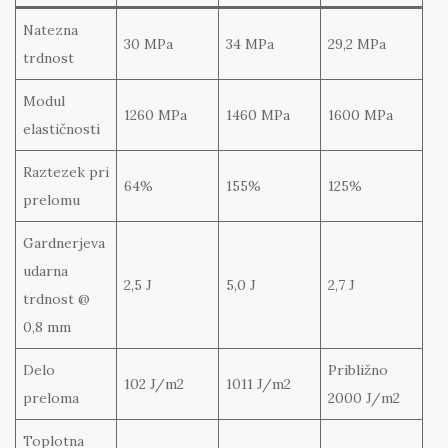
Natezna
30 MPa
34 MPa
29,2 MPa
trdnost
Modul
1260 MPa
1460 MPa
1600 MPa
elastičnosti
Raztezek pri
64%
155%
125%
prelomu
Gardnerjeva
udarna
2,5 J
5,0 J
2,7 J
trdnost @
0,8 mm
Delo
Približno
102 J/m2
1011 J/m2
preloma
2000 J/m2
Toplotna