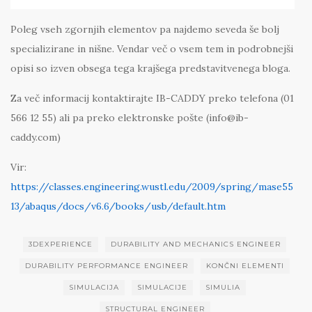
Poleg vseh zgornjih elementov pa najdemo seveda še bolj
specializirane in nišne. Vendar več o vsem tem in podrobnejši
opisi so izven obsega tega krajšega predstavitvenega bloga.
Za več informacij kontaktirajte IB-CADDY preko telefona (01
566 12 55) ali pa preko elektronske pošte (info@ib-
caddy.com)
Vir:
https://classes.engineering.wustl.edu/2009/spring/mase55
13/abaqus/docs/v6.6/books/usb/default.htm
3DEXPERIENCE
DURABILITY AND MECHANICS ENGINEER
DURABILITY PERFORMANCE ENGINEER
KONČNI ELEMENTI
SIMULACIJA
SIMULACIJE
SIMULIA
STRUCTURAL ENGINEER