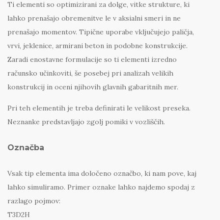
Ti elementi so optimizirani za dolge, vitke strukture, ki
lahko prenašajo obremenitve le v aksialni smeri in ne
prenašajo momentov. Tipične uporabe vključujejo paličja,
vrvi, jeklenice, armirani beton in podobne konstrukcije.
Zaradi enostavne formulacije so ti elementi izredno
računsko učinkoviti, še posebej pri analizah velikih
konstrukcij in oceni njihovih glavnih gabaritnih mer.
Pri teh elementih je treba definirati le velikost preseka.
Neznanke predstavljajo zgolj pomiki v vozliščih.
Označba
Vsak tip elementa ima določeno označbo, ki nam pove, kaj
lahko simuliramo. Primer oznake lahko najdemo spodaj z
razlago pojmov:
T3D2H