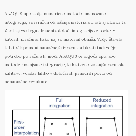
ABAQUS uporablja numerično metodo, imenovano
integracija, za izračun obnašanja materiala znotraj elementa.
Znotraj vsakega elementa določi integracijske točke, v
katerih izračuna, kako naj se material obnaša. Večje število
teh točk pomeni natančnejši izračun, a hkrati tudi večjo
potrebo po računski moči. ABAQUS omogoča uporabo
metode zmanjšane integracije, ki bistveno zmanjša računske
zahteve, vendar lahko v določenih primerih povzroči
nenatančne rezultate.