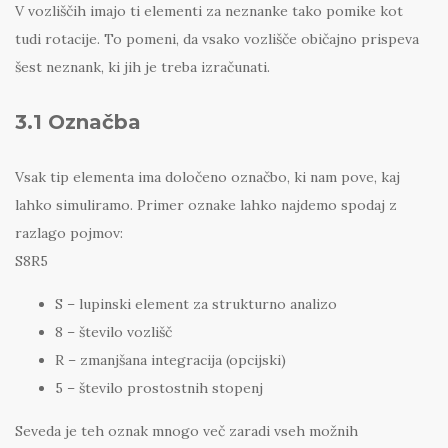
V vozliščih imajo ti elementi za neznanke tako pomike kot
tudi rotacije. To pomeni, da vsako vozlišče običajno prispeva
šest neznank, ki jih je treba izračunati.
3.1 Označba
Vsak tip elementa ima določeno označbo, ki nam pove, kaj
lahko simuliramo. Primer oznake lahko najdemo spodaj z
razlago pojmov:
S8R5
S – lupinski element za strukturno analizo
8 – število vozlišč
R – zmanjšana integracija (opcijski)
5 – število prostostnih stopenj
Seveda je teh oznak mnogo več zaradi vseh možnih