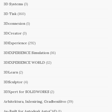
3D Systems
(3)
3D Tisk
(160)
3Dconnexion
(1)
3DCreator
(3)
3DExperience
(292)
3DEXPERIENCE Simulation
(16)
3DEXPERIENCE WORLD
(12)
3DLearn
(2)
3DSculptor
(4)
3DXpert for SOLIDWORKS
(2)
Arhitektura, Inženiring, Gradbeništvo
(39)
As-Built for Autodesk AutoCAD
(1)