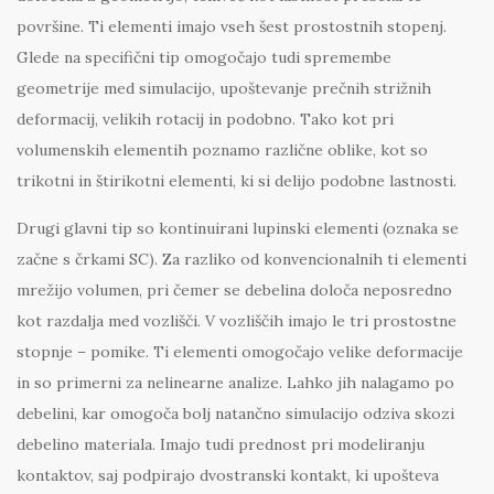
površine. Ti elementi imajo vseh šest prostostnih stopenj.
Glede na specifični tip omogočajo tudi spremembe
geometrije med simulacijo, upoštevanje prečnih strižnih
deformacij, velikih rotacij in podobno. Tako kot pri
volumenskih elementih poznamo različne oblike, kot so
trikotni in štirikotni elementi, ki si delijo podobne lastnosti.
Drugi glavni tip so kontinuirani lupinski elementi (oznaka se
začne s črkami SC). Za razliko od konvencionalnih ti elementi
mrežijo volumen, pri čemer se debelina določa neposredno
kot razdalja med vozlišči. V vozliščih imajo le tri prostostne
stopnje – pomike. Ti elementi omogočajo velike deformacije
in so primerni za nelinearne analize. Lahko jih nalagamo po
debelini, kar omogoča bolj natančno simulacijo odziva skozi
debelino materiala. Imajo tudi prednost pri modeliranju
kontaktov, saj podpirajo dvostranski kontakt, ki upošteva