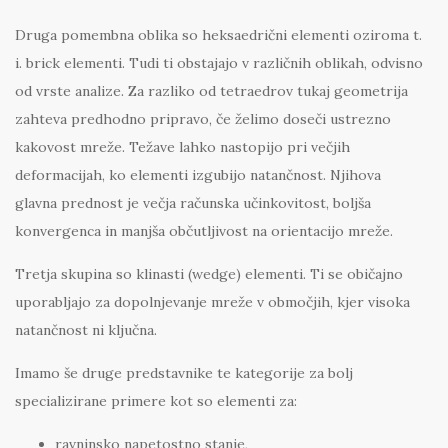
Druga pomembna oblika so heksaedrični elementi oziroma t.
i. brick elementi. Tudi ti obstajajo v različnih oblikah, odvisno
od vrste analize. Za razliko od tetraedrov tukaj geometrija
zahteva predhodno pripravo, če želimo doseči ustrezno
kakovost mreže. Težave lahko nastopijo pri večjih
deformacijah, ko elementi izgubijo natančnost. Njihova
glavna prednost je večja računska učinkovitost, boljša
konvergenca in manjša občutljivost na orientacijo mreže.
Tretja skupina so klinasti (wedge) elementi. Ti se običajno
uporabljajo za dopolnjevanje mreže v območjih, kjer visoka
natančnost ni ključna.
Imamo še druge predstavnike te kategorije za bolj
specializirane primere kot so elementi za:
ravninsko napetostno stanje,