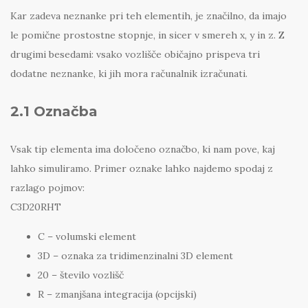
Kar zadeva neznanke pri teh elementih, je značilno, da imajo
le pomične prostostne stopnje, in sicer v smereh x, y in z. Z
drugimi besedami: vsako vozlišče običajno prispeva tri
dodatne neznanke, ki jih mora računalnik izračunati.
2.1 Označba
Vsak tip elementa ima določeno označbo, ki nam pove, kaj
lahko simuliramo. Primer oznake lahko najdemo spodaj z
razlago pojmov:
C3D20RHT
C – volumski element
3D – oznaka za tridimenzinalni 3D element
20 – število vozlišč
R – zmanjšana integracija (opcijski)