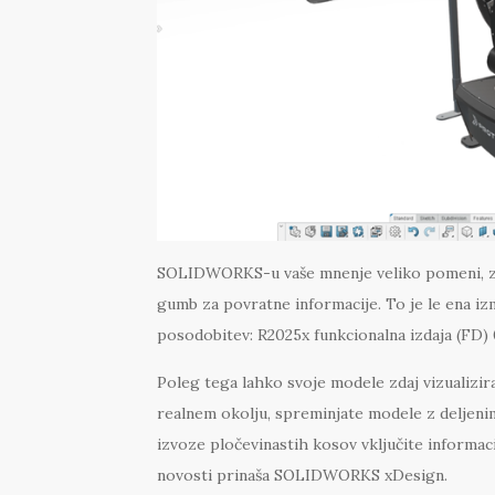
SOLIDWORKS-u vaše mnenje veliko pomeni, zat
gumb za povratne informacije. To je le ena izm
posodobitev: R2025x funkcionalna izdaja (FD) 
Poleg tega lahko svoje modele zdaj vizualizirat
realnem okolju, spreminjate modele z deljenim
izvoze pločevinastih kosov vključite informac
novosti prinaša SOLIDWORKS xDesign.