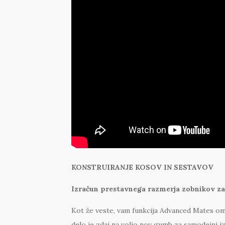
KONSTRUIRANJE KOSOV IN SESTAVOV
Izračun prestavnega razmerja zobnikov z
Kot že veste, vam funkcija Advanced Mates omo
delo je zdaj na voljo nov gumb za samodejni 