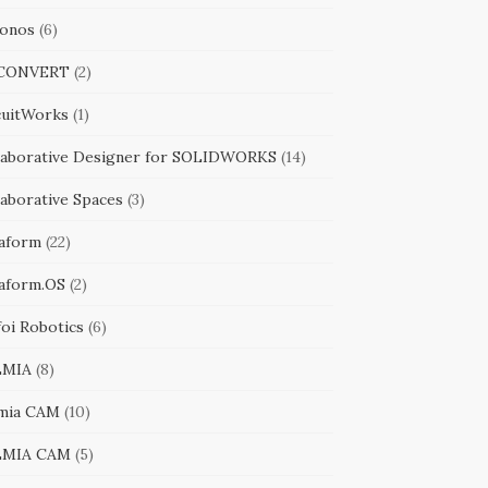
onos
(6)
iCONVERT
(2)
cuitWorks
(1)
laborative Designer for SOLIDWORKS
(14)
laborative Spaces
(3)
aform
(22)
aform.OS
(2)
foi Robotics
(6)
LMIA
(8)
mia CAM
(10)
LMIA CAM
(5)