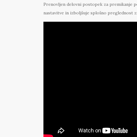
Prenovljen delovni postopek za premikanje p
nastavitve in izboljšuje splošno preglednost 