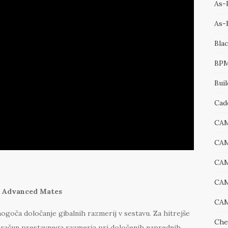
As-B
As-
Bla
BP
Bui
Cad
CA
CA
CA
CAM
a Advanced Mates
CAM
goča določanje gibalnih razmerij v sestavu. Za hitrejše
Che
izračun prestavnega razmerja pri določenih naprednih