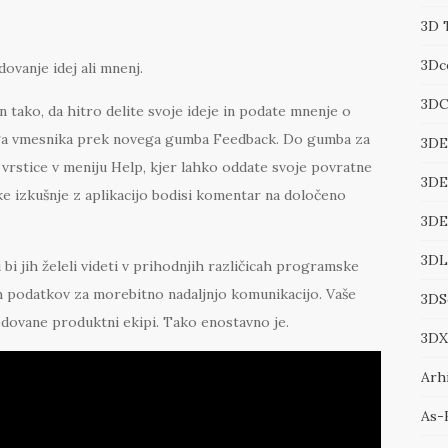
3D 
3Dc
vanje idej ali mnenj.
3DC
tako, da hitro delite svoje ideje in podate mnenje o
ga vmesnika prek novega gumba Feedback. Do gumba za
3DE
rstice v meniju Help, kjer lahko oddate svoje povratne
3DE
e izkušnje z aplikacijo bodisi komentar na določeno
3D
3DL
 bi jih želeli videti v prihodnjih različicah programske
h podatkov za morebitno nadaljnjo komunikacijo. Vaše
3DS
ovane produktni ekipi. Tako enostavno je.
3DX
Arhi
As-