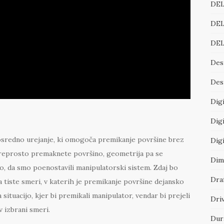
DEL
DEL
DEL
Des
Desi
Digi
Digi
sredno urejanje, ki omogoča premikanje površine brez
Dig
Preprosto premaknete površino, geometrija pa se
Dim
, da smo poenostavili manipulatorski sistem. Zdaj bo
Dra
 tiste smeri, v katerih je premikanje površine dejansko
situacijo, kjer bi premikali manipulator, vendar bi prejeli
Dri
 izbrani smeri.
Dur