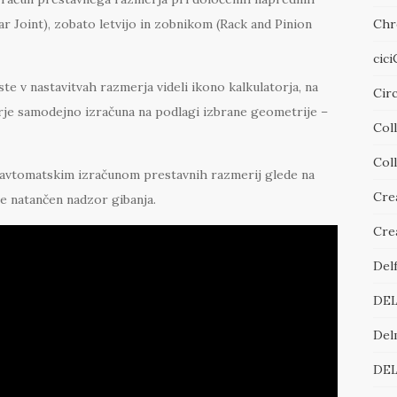
Chr
 Joint), zobato letvijo in zobnikom (Rack and Pinion
cic
e v nastavitvah razmerja videli ikono kalkulatorja, na
Cir
rje samodejno izračuna na podlagi izbrane geometrije –
Col
Col
z avtomatskim izračunom prestavnih razmerij glede na
Cre
 natančen nadzor gibanja.
Cre
Del
DE
Del
DE