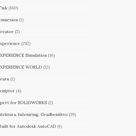
Tisk
(160)
onnexion
(1)
reator
(3)
xperience
(292)
XPERIENCE Simulation
(16)
EXPERIENCE WORLD
(12)
earn
(2)
culptor
(4)
pert for SOLIDWORKS
(2)
tektura, Inženiring, Gradbeništvo
(39)
Built for Autodesk AutoCAD
(1)