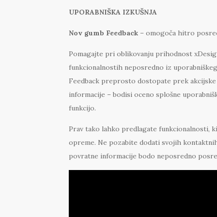
UPORABNIŠKA IZKUŠNJA
Nov gumb
Feedback
– omogoča hitro posredo
Pomagajte pri oblikovanju prihodnost xDesign 
funkcionalnostih neposredno iz uporabniške
Feedback preprosto dostopate prek akcijske v
informacije – bodisi oceno splošne uporabnišk
funkcijo.
Prav tako lahko predlagate funkcionalnosti, ki
opreme. Ne pozabite dodati svojih kontaktni
povratne informacije bodo neposredno posred