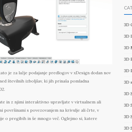
CA
3D 
3D 
3D 
3D 
3D 
o je za lažje podajanje predlogov v xDesign dodan nov
ed številnih izboljšav, ki jih prinaša pomladna
3D 
02.
3D 
e in z njimi interaktivno upravljate v virtualnem ali
3D 
i površinami s povezovanjem na krivulje ali črte, v
3D 
ije o pregibih in še mnogo več. Oglejmo si, katere
3D 