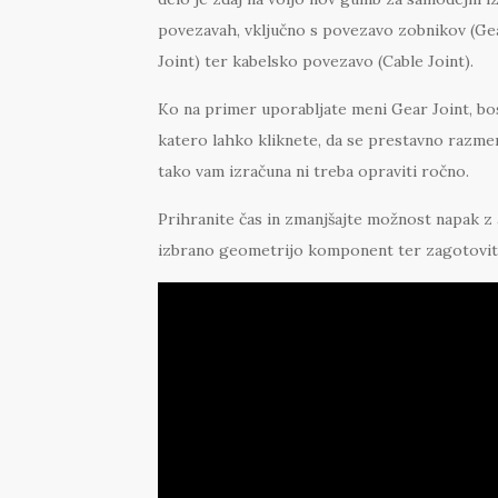
povezavah, vključno s povezavo zobnikov (Gear
Joint) ter kabelsko povezavo (Cable Joint).
Ko na primer uporabljate meni Gear Joint, bost
katero lahko kliknete, da se prestavno razme
tako vam izračuna ni treba opraviti ročno.
Prihranite čas in zmanjšajte možnost napak 
izbrano geometrijo komponent ter zagotovite