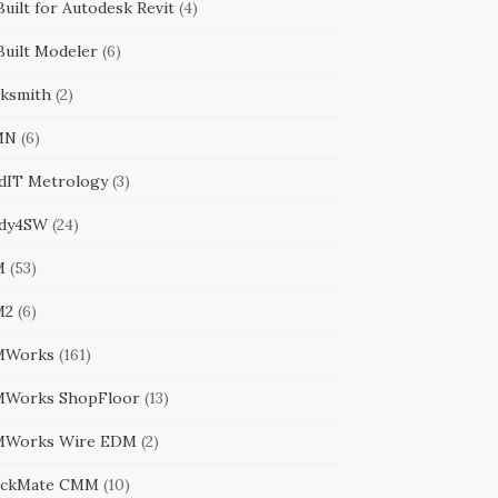
uilt for Autodesk Revit
(4)
Built Modeler
(6)
cksmith
(2)
MN
(6)
ldIT Metrology
(3)
dy4SW
(24)
M
(53)
M2
(6)
MWorks
(161)
Works ShopFloor
(13)
Works Wire EDM
(2)
ckMate CMM
(10)