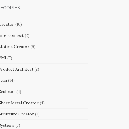
TEGORIES
Creator
(16)
Interconnect
(2)
Motion Creator
(9)
PMI
(7)
Product Architect
(2)
scan
(14)
Sculptor
(4)
Sheet Metal Creator
(4)
Structure Creator
(1)
Systems
(3)