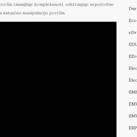
ovršin zmanjšuje kompleksnost, odstranjuje nepotrebne
Dur
za natančno manipulacijo površin.
Eco
eDr
ED
EEr
Elec
Ele
EM
EM
EM
ERP