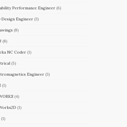
ability Performance Engineer
(6)
-Design Engineer
(3)
awings
(8)
U
(8)
eka NC Coder
(1)
trical
(5)
ctromagnetics Engineer
(3)
S
(1)
WORKS
(4)
Works2D
(1)
(1)