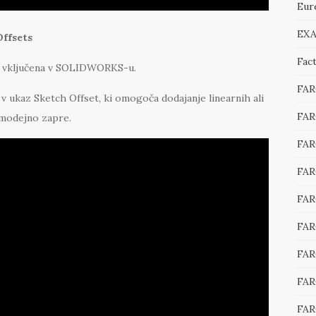
Eur
EXA
Offsets
Fac
 je vključena v SOLIDWORKS-u.
FA
ukaz Sketch Offset, ki omogoča dodajanje linearnih ali
FAR
samodejno zapre.
FAR
FAR
FAR
FAR
FAR
FAR
FAR