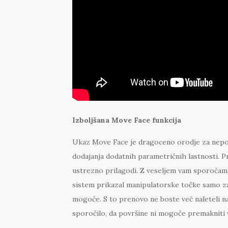
Izboljšana
Move Face funkcija
Ukaz Move Face je dragoceno orodje za nepo
dodajanja dodatnih parametričnih lastnosti. 
ustrezno prilagodi. Z veseljem vam sporočamo
sistem prikazal manipulatorske točke samo za
mogoče. S to prenovo ne boste več naleteli na 
sporočilo, da površine ni mogoče premakniti v