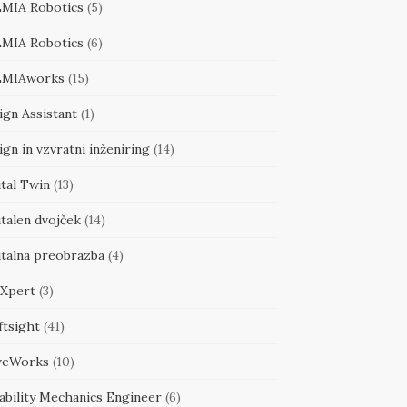
MIA Robotics
(5)
MIA Robotics
(6)
MIAworks
(15)
ign Assistant
(1)
gn in vzvratni inženiring
(14)
tal Twin
(13)
talen dvojček
(14)
italna preobrazba
(4)
Xpert
(3)
ftsight
(41)
veWorks
(10)
ability Mechanics Engineer
(6)