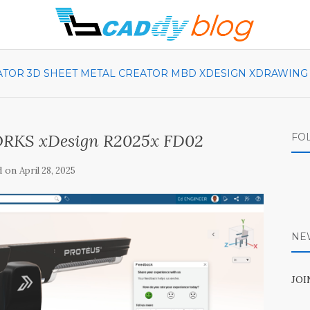
ATOR
3D SHEET METAL CREATOR
MBD
XDESIGN
XDRAWING
RKS xDesign R2025x FD02
FO
d on
April 28, 2025
NE
JO