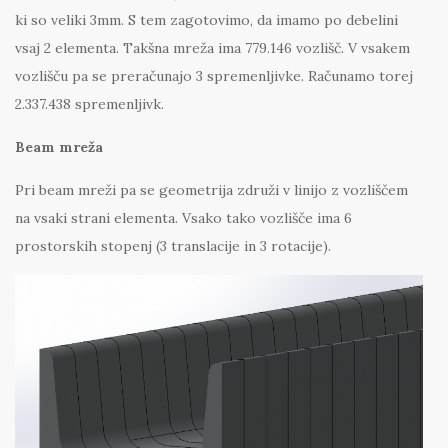
ki so veliki 3mm. S tem zagotovimo, da imamo po debelini
vsaj 2 elementa. Takšna mreža ima 779.146 vozlišč. V vsakem
vozlišču pa se preračunajo 3 spremenljivke. Računamo torej
2.337.438 spremenljivk.
Beam mreža
Pri beam mreži pa se geometrija združi v linijo z vozliščem
na vsaki strani elementa. Vsako tako vozlišče ima 6
prostorskih stopenj (3 translacije in 3 rotacije).