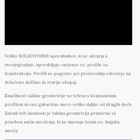
Veliko SOLIDWORKS uporabnikov, ki se ukvarja s
strojegradnjo, uporabljajo varjence oz. profile za
konstrukcijo. Profili se pogosto pri proizvodnji odrežejo na
določeno dolžino in zvarijo skupaj.
Značilnost takšne geometrije so telesa s konstantnim
profilom in eno gabaritno mero veliko daljšo od drugih dveh.
Zaradi teh lastnosti je takšna geometrija primerna za
poseben način mreženja, ki se imenuje beam oz. linijska
mreža.