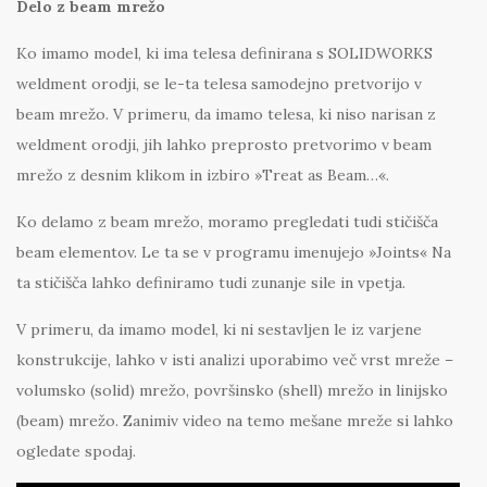
Delo z beam mrežo
Ko imamo model, ki ima telesa definirana s SOLIDWORKS
weldment orodji, se le-ta telesa samodejno pretvorijo v
beam mrežo. V primeru, da imamo telesa, ki niso narisan z
weldment orodji, jih lahko preprosto pretvorimo v beam
mrežo z desnim klikom in izbiro »Treat as Beam…«.
Ko delamo z beam mrežo, moramo pregledati tudi stičišča
beam elementov. Le ta se v programu imenujejo »Joints« Na
ta stičišča lahko definiramo tudi zunanje sile in vpetja.
V primeru, da imamo model, ki ni sestavljen le iz varjene
konstrukcije, lahko v isti analizi uporabimo več vrst mreže –
volumsko (solid) mrežo, površinsko (shell) mrežo in linijsko
(beam) mrežo. Zanimiv video na temo mešane mreže si lahko
ogledate spodaj.