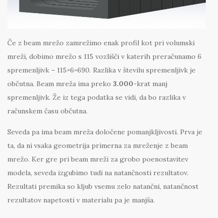
Če z beam mrežo zamrežimo enak profil kot pri volumski
mreži, dobimo mrežo s 115 vozlišči v katerih preračunamo 6
spremenljivk – 115×6=690. Razlika v številu spremenljivk je
občutna. Beam mreža ima preko
3.000
-krat manj
spremenljivk. Že iz tega podatka se vidi, da bo razlika v
računskem času občutna.
Seveda pa ima beam mreža določene pomanjkljivosti. Prva je
ta, da ni vsaka geometrija primerna za mreženje z beam
mrežo. Ker gre pri beam mreži za grobo poenostavitev
modela, seveda izgubimo tudi na natančnosti rezultatov.
Rezultati premika so kljub vsemu zelo natančni, natančnost
rezultatov napetosti v materialu pa je manjša.