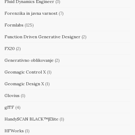
Fluid Dynamics Engineer
(3)
Forenzika in javna varnost
(7)
Formlabs
(125)
Function Driven Generative Designer
(2)
FX20
(2)
Generativno oblikovanje
(2)
Geomagic Control X
(1)
Geomagic Design X
(1)
Glovius
(1)
glTF
(4)
HandySCAN BLACK™|Elite
(1)
HFWorks
(1)